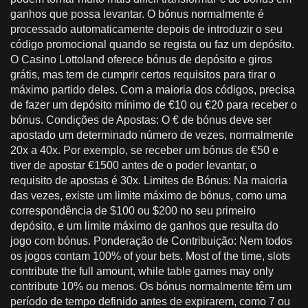
ganhos que possa levantar. O bónus normalmente é
processado automaticamente depois de introduzir o seu
código promocional quando se regista ou faz um depósito.
O Casino Lottoland oferece bónus de depósito e giros
grátis, mas tem de cumprir certos requisitos para tirar o
máximo partido deles. Com a maioria dos códigos, precisa
de fazer um depósito mínimo de €10 ou €20 para receber o
bónus. Condições de Apostas: O € de bónus deve ser
apostado um determinado número de vezes, normalmente
20x a 40x. Por exemplo, se receber um bónus de €50 e
tiver de apostar €1500 antes de o poder levantar, o
requisito de apostas é 30x. Limites de Bónus: Na maioria
das vezes, existe um limite máximo de bónus, como uma
correspondência de $100 ou $200 no seu primeiro
depósito, e um limite máximo de ganhos que resulta do
jogo com bónus. Ponderação de Contribuição: Nem todos
os jogos contam 100% of your bets. Most of the time, slots
contribute the full amount, while table games may only
contribute 10% ou menos. Os bónus normalmente têm um
período de tempo definido antes de expirarem, como 7 ou