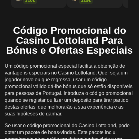
310€
329€
Código Promocional do
Casino Lottoland Para
Bónus e Ofertas Especiais
Um código promocional especial facilita a obtenção de
vantagens especiais no Casino Lottoland. Quer seja um
jogador novo ou que regressa, usar um código
promocional válido dá-lhe bónus que só estão disponíveis
para pessoas de Portugal. Introduza o código promocional
quando se registar ou fizer um depósito para tirar partido
destas ofertas, que melhorarão a sua experiência e as
suas hipóteses de ganhar.
Se usar o código promocional do Casino Lottoland, pode
obter um pacote de boas-vindas. Este pacote inclui