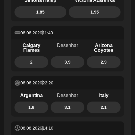
Simona Halep
Victoria Azarenka
1.85
1.95
08.08.2026
11:40
Calgary
Desenhar
Arizona
Flames
Coyotes
2
3.9
2.9
08.08.2026
22:20
Argentina
Desenhar
Italy
1.8
3.1
2.1
08.08.2026
14:10