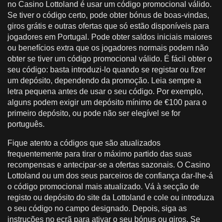
no Casino Lottoland é usar um código promocional válido.
Se tiver o código certo, pode obter bónus de boas-vindas,
giros grátis e outras ofertas que só estão disponíveis para
jogadores em Portugal. Pode obter saldos iniciais maiores
ou benefícios extra que os jogadores normais podem não
obter se tiver um código promocional válido. É fácil obter o
seu código: basta introduzi-lo quando se registar ou fizer
um depósito, dependendo da promoção. Leia sempre a
letra pequena antes de usar o seu código. Por exemplo,
alguns podem exigir um depósito mínimo de €100 para o
primeiro depósito, ou pode não ser elegível se for
português.
Fique atento a códigos que são atualizados
frequentemente para tirar o máximo partido das suas
recompensas e antecipar-se a ofertas sazonais. O Casino
Lottoland ou um dos seus parceiros de confiança dar-lhe-á
o código promocional mais atualizado. Vá à secção de
registo ou depósito do site da Lottoland e cole ou introduza
o seu código no campo designado. Depois, siga as
instruções no ecrã para ativar o seu bónus ou giros. Se