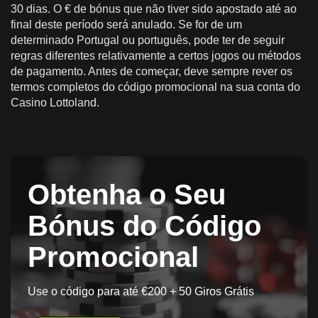
30 dias. O € de bónus que não tiver sido apostado até ao
final deste período será anulado. Se for de um
determinado Portugal ou português, pode ter de seguir
regras diferentes relativamente a certos jogos ou métodos
de pagamento. Antes de começar, deve sempre rever os
termos completos do código promocional na sua conta do
Casino Lottoland.
Obtenha o Seu
Bónus do Código
Promocional
Use o código para até €200 + 50 Giros Grátis