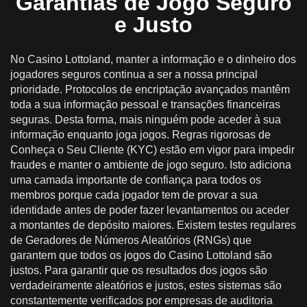
Garantias de Jogo Seguro
e Justo
No Casino Lottoland, manter a informação e o dinheiro dos
jogadores seguros continua a ser a nossa principal
prioridade. Protocolos de encriptação avançados mantêm
toda a sua informação pessoal e transações financeiras
seguras. Desta forma, mais ninguém pode aceder à sua
informação enquanto joga jogos. Regras rigorosas de
Conheça o Seu Cliente (KYC) estão em vigor para impedir
fraudes e manter o ambiente de jogo seguro. Isto adiciona
uma camada importante de confiança para todos os
membros porque cada jogador tem de provar a sua
identidade antes de poder fazer levantamentos ou aceder
a montantes de depósito maiores. Existem testes regulares
de Geradores de Números Aleatórios (RNGs) que
garantem que todos os jogos do Casino Lottoland são
justos. Para garantir que os resultados dos jogos são
verdadeiramente aleatórios e justos, estes sistemas são
constantemente verificados por empresas de auditoria