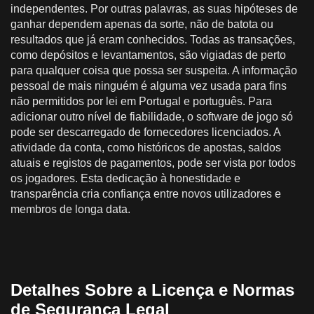
independentes. Por outras palavras, as suas hipóteses de
ganhar dependem apenas da sorte, não de batota ou
resultados que já eram conhecidos. Todas as transações,
como depósitos e levantamentos, são vigiadas de perto
para qualquer coisa que possa ser suspeita. A informação
pessoal de mais ninguém é alguma vez usada para fins
não permitidos por lei em Portugal e português. Para
adicionar outro nível de fiabilidade, o software de jogo só
pode ser descarregado de fornecedores licenciados. A
atividade da conta, como históricos de apostas, saldos
atuais e registos de pagamentos, pode ser vista por todos
os jogadores. Esta dedicação à honestidade e
transparência cria confiança entre novos utilizadores e
membros de longa data.
Detalhes Sobre a Licença e Normas
de Segurança Legal