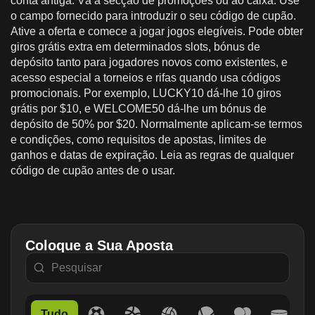
conta antiga. Vá à secção de promoções ou ao caixa. Use
o campo fornecido para introduzir o seu código de cupão.
Ative a oferta e comece a jogar jogos elegíveis. Pode obter
giros grátis extra em determinados slots, bónus de
depósito tanto para jogadores novos como existentes, e
acesso especial a torneios e rifas quando usa códigos
promocionais. Por exemplo, LUCKY10 dá-lhe 10 giros
grátis por $10, e WELCOME50 dá-lhe um bónus de
depósito de 50% por $20. Normalmente aplicam-se termos
e condições, como requisitos de apostas, limites de
ganhos e datas de expiração. Leia as regras de qualquer
código de cupão antes de o usar.
Coloque a Sua Aposta
Tudo