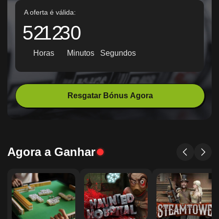
A oferta é válida:
52
12
29
Horas
Minutos
Segundos
Resgatar Bónus Agora
Agora a Ganhar