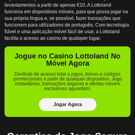
levantamentos a partir de apenas €10. A Lottoland
funciona em dispositivos móveis, para que possa jogar na
sua própria língua e, se possível, fazer transações que
funcionem para utilizadores de português. Com tecnologia
fiável e uma aplicação móvel fácil de usar, a Lottoland
facilita o acesso ao casino de qualquer lugar.
Jogue no Casino Lottoland No
Móvel Agora
Desfrute de acesso total a jogos, bónus e códigos
promocionais a partir de qualquer dispositivo. Jogo
instantâneo, transações seguras e ofertas móveis
exclusivas aguardam.
Jogar Agora